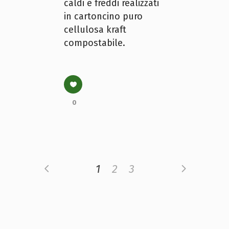
caldi e freddi realizzati
in cartoncino puro
cellulosa kraft
compostabile.
0
1
2
3