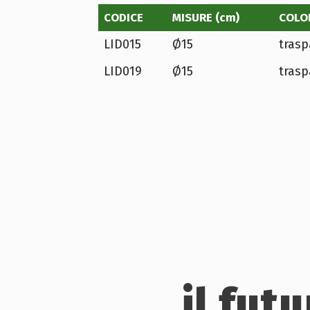
CODICE
MISURE (cm)
COLO
LID015
Ø15
trasp
LID019
Ø15
trasp
il fut