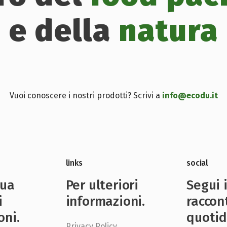
e della
natura
Vuoi conoscere i nostri prodotti? Scrivi a
info@ecodu.it
links
social
nua
Per ulteriori
Segui 
i
informazioni.
raccon
oni.
quotid
Privacy Policy