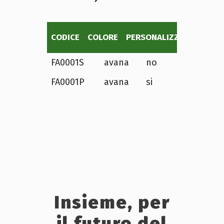
PZ.
CODICE
COLORE
PERSONALIZZABILE
CAR
FA0001S
avana
no
FA0001P
avana
si
Insieme, per
il futuro del