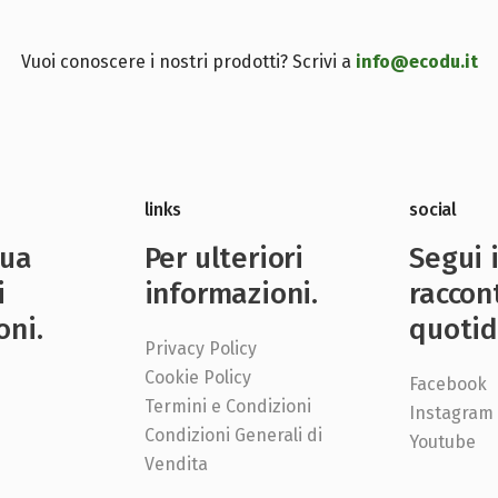
Vuoi conoscere i nostri prodotti? Scrivi a
info@ecodu.it
links
social
nua
Per ulteriori
Segui 
i
informazioni.
raccon
oni.
quotid
Privacy Policy
Cookie Policy
Facebook
Termini e Condizioni
Instagram
Condizioni Generali di
e
Youtube
Vendita