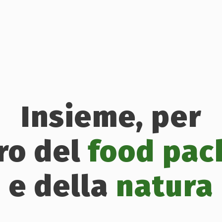
Insieme, per
uro del
food pac
e della
natura