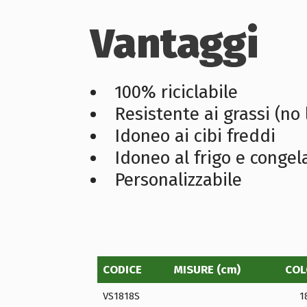
Vantaggi
100% riciclabile
Resistente ai grassi (no 
Idoneo ai cibi freddi
Idoneo al frigo e congel
Personalizzabile
CODICE
MISURE (cm)
COL
VS1818S
1