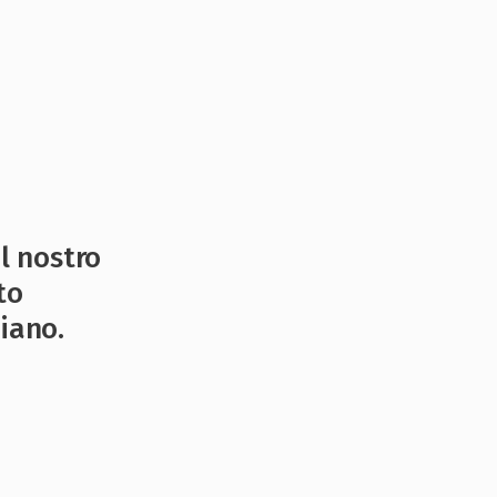
il nostro
to
iano.