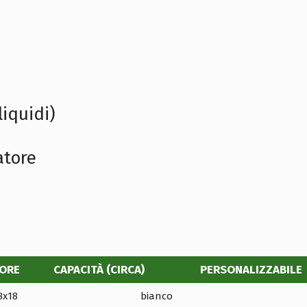
liquidi)
atore
ORE
CAPACITÀ (CIRCA)
PERSONALIZZABILE
8x18
bianco