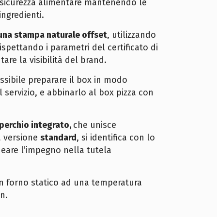
e sicurezza alimentare mantenendo le
ingredienti.
una stampa naturale offset
, utilizzando
rispettando i parametri del certificato di
re la visibilità del brand.
ssibile preparare il box in modo
il servizio, e abbinarlo al box pizza con
perchio integrato,
che unisce
a versione
standard
, si identifica con lo
ineare l’impegno nella tutela
 in forno statico ad una temperatura
n.