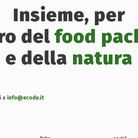
Insieme, per
uro del
food pac
e della
natura
i a
info@ecodu.it