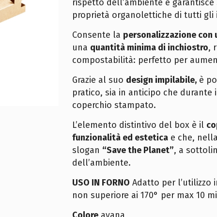
rispetto dell’ambiente e garantisc
proprietà organolettiche di tutti gli 
Consente la
personalizzazione
con 
una
quantità minima di inchiostro
, 
compostabilità: perfetto per aumenta
Grazie al suo
design impilabile,
è po
pratico, sia in anticipo che durante 
coperchio stampato.
L’elemento distintivo del box è il
co
funzionalità ed estetica
e che, nell
slogan
“Save the Planet”
, a sottol
dell’ambiente.
USO IN FORNO
Adatto per l’utilizzo
non superiore ai 170° per max 10 mi
Colore
avana