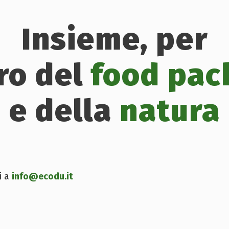
Insieme, per
uro del
food pac
e della
natura
i a
info@ecodu.it