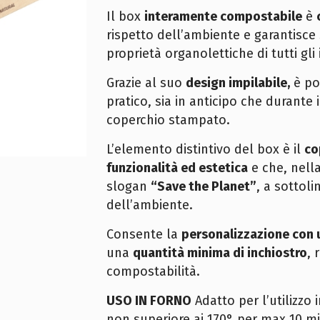
Il box
interamente compostabile
è
rispetto dell’ambiente e garantisc
proprietà organolettiche di tutti gli 
Grazie al suo
design impilabile,
è po
pratico, sia in anticipo che durante 
coperchio stampato.
L’elemento distintivo del box è il
co
funzionalità ed estetica
e che, nell
slogan
“Save the Planet”
, a sottol
dell’ambiente.
Consente la
personalizzazione
con 
una
quantità minima di inchiostro
, 
compostabilità.
USO IN FORNO
Adatto per l’utilizzo
non superiore ai 170° per max 10 mi