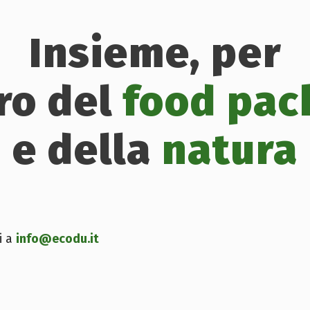
Insieme, per
uro del
food pac
e della
natura
i a
info@ecodu.it