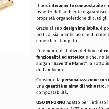
Il box
interamente compostabile
è
rispetto dell’ambiente e garantisc
proprietà organolettiche di tutti gli 
Grazie al suo
design impilabile,
è po
pratico, sia in anticipo che durante 
coperchio stampato.
L’elemento distintivo del box è il
co
funzionalità ed estetica
e che, nell
slogan
“Save the Planet”
, a sottol
dell’ambiente.
Consente la
personalizzazione
con 
una
quantità minima di inchiostro
, 
compostabilità.
USO IN FORNO
Adatto per l’utilizzo
non superiore ai 170° per max 10 mi