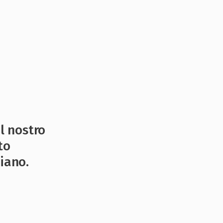
il nostro
to
iano.