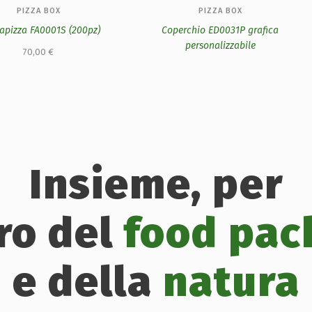
PIZZA BOX
PIZZA BOX
apizza FA0001S (200pz)
Coperchio ED0031P grafica
personalizzabile
70,00
€
Insieme, per
uro del
food pac
e della
natura