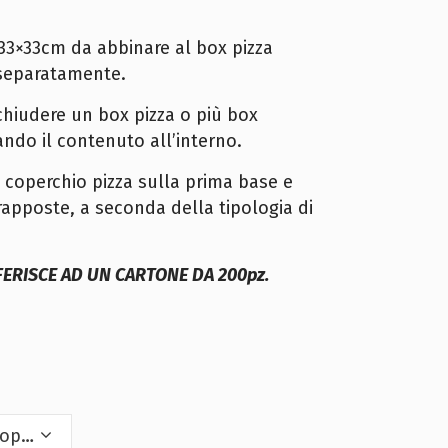
33×33cm da abbinare al box pizza
separatamente.
chiudere un box pizza o più box
ndo il contenuto all’interno.
un coperchio pizza sulla prima base e
apposte, a seconda della tipologia di
IFERISCE AD UN CARTONE DA 200pz.
Scegli un'opzione