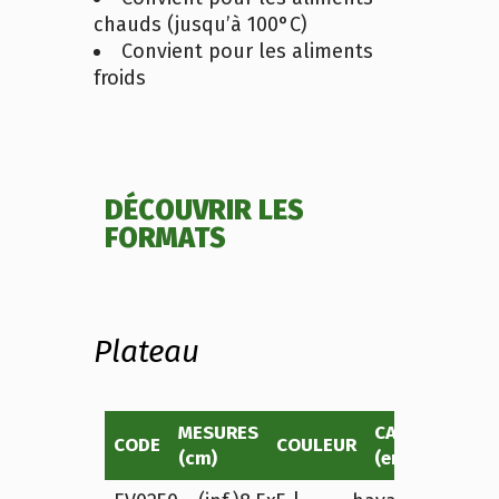
chauds (jusqu’à 100°C)
Convient pour les aliments
froids
DÉCOUVRIR LES
FORMATS
Plateau
MESURES
CAPACITÉ
CODE
COULEUR
PE
(cm)
(environ)