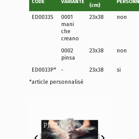
CODE
VARIANTE
PERSONN
(cm)
ED0033S
0001
23x38
non
mani
che
creano
0002
23x38
non
pinsa
ED0033P*
-
23x38
si
*article personnalisé