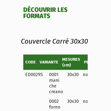
DÉCOUVRIR LES
FORMATS
Couvercle Carré 30x30
MESURES
CODE
VARIANTE
PERSONNALIS
(cm)
ED0029S
0001
30x30
non
200
mani
che
creano
0002
30x30
non
200
forno