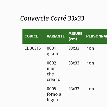
Couvercle Carré 33x33
MISURE
CODICE
VARIANTE
PERSONNAL
(cm)
ED0031S
0001
33x33
non
gnam
0002
33x33
non
mani
che
creano
0005
33x33
non
forno a
legna