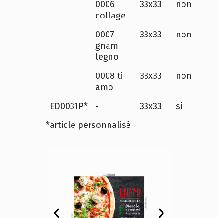
0006
33x33
non
collage
0007
33x33
non
gnam
legno
0008 ti
33x33
non
amo
ED0031P*
-
33x33
si
*article personnalisé