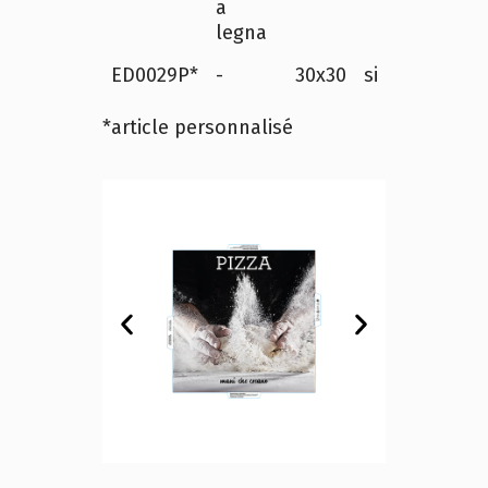
a
legna
ED0029P*
-
30x30
si
200
*article personnalisé