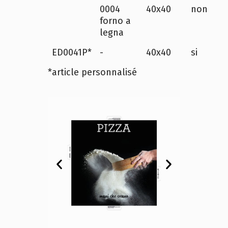
0004
40x40
non
forno a
legna
ED0041P*
-
40x40
si
*article personnalisé