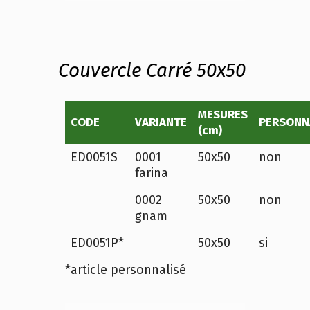
Couvercle Carré 50x50
MESURES
CODE
VARIANTE
PERSONN
(cm)
ED0051S
0001
50x50
non
farina
0002
50x50
non
gnam
ED0051P*
50x50
si
*article personnalisé