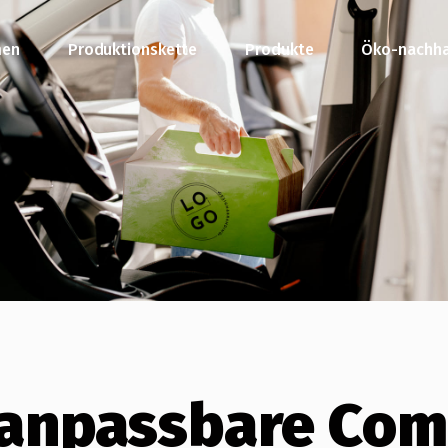
men
Produktionskette
Produkte
Öko-nachha
l anpassbare Co