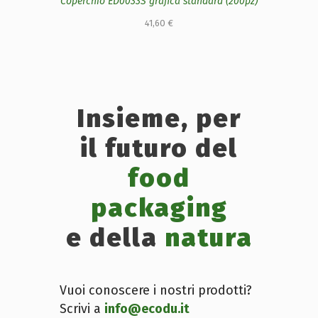
Coperchio ED0033S grafica standard (200pz)
41,60
€
Insieme, per
il futuro del
food
packaging
e della
natura
Vuoi conoscere i nostri prodotti?
Scrivi a
info@ecodu.it