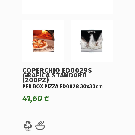
COPERCHIO ED0029S
GRAFICA STANDARD
(200PZ)
PER BOX PIZZA ED0028 30x30cm
41,60
€