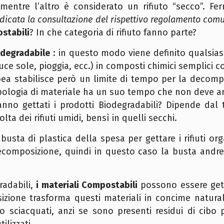
 mentre l’altro è considerato un rifiuto “secco”. 
ndicata la consultazione del rispettivo regolamento com
ostabili
? In che categoria di rifiuto fanno parte?
odegradabile
: in questo modo viene definito qualsia
, luce sole, pioggia, ecc.) in composti chimici semplici
a stabilisce però un limite di tempo per la decompos
pologia di materiale ha un suo tempo che non deve an
anno gettati i prodotti Biodegradabili? Dipende dal
ta dei rifiuti umidi, bensì in quelli secchi.
sta di plastica della spesa per gettare i rifiuti or
decomposizione, quindi in questo caso la busta andre
radabili,
i materiali Compostabili
possono essere getta
zione trasforma questi materiali in concime natura
 o sciacquati, anzi se sono presenti residui di cib