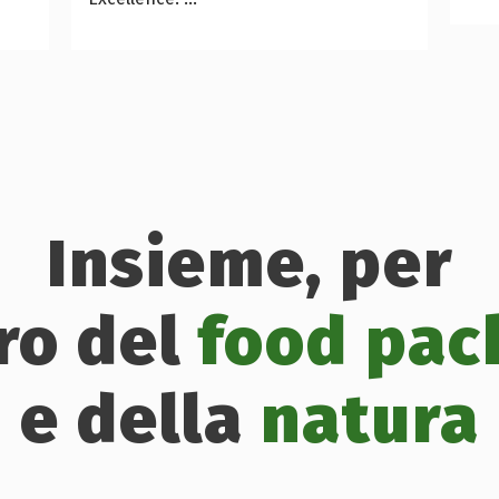
Insieme, per
uro del
food pac
e della
natura