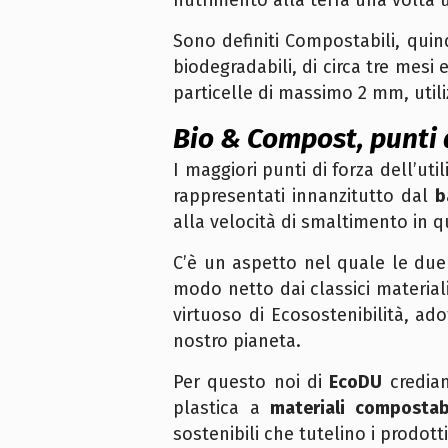
nutrimento alla terra una volta ut
Sono definiti Compostabili, qui
biodegradabili, di circa tre mesi 
particelle di massimo 2 mm, util
Bio & Compost, punti 
I maggiori punti di forza dell’ut
rappresentati innanzitutto dal
b
alla velocità di smaltimento in q
C’è un aspetto nel quale le due 
modo netto dai classici material
virtuoso di Ecosostenibilità, ad
nostro pianeta.
Per questo noi di
EcoDU
crediam
plastica a
materiali compostabi
sostenibili che tutelino i prodott