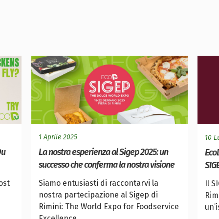
1 Aprile 2025
10 L
Du
La nostra esperienza al Sigep 2025: un
EcoD
successo che conferma la nostra visione
SIG
ost
Siamo entusiasti di raccontarvi la
Il S
nostra partecipazione al Sigep di
Rim
Rimini: The World Expo for Foodservice
un’i
Excellence. ...