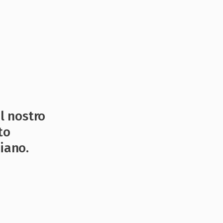
il nostro
to
iano.