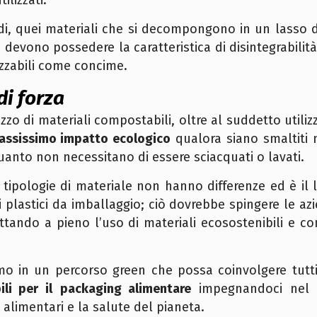
ilizzati.
ndi, quei materiali che si decompongono in un lasso d
e devono possedere la caratteristica di disintegrabilit
izzabili come concime.
di forza
ilizzo di materiali compostabili, oltre al suddetto ut
assissimo impatto ecologico
qualora siano smaltiti
uanto non necessitano di essere sciacquati o lavati.
tipologie di materiale non hanno differenze ed è il 
i plastici da imballaggio; ciò dovrebbe spingere le az
ottando a pieno l’uso di materiali ecosostenibili e c
o in un percorso green che possa coinvolgere tutti n
li per il
packaging alimentare
impegnandoci nel p
i alimentari e la salute del pianeta.