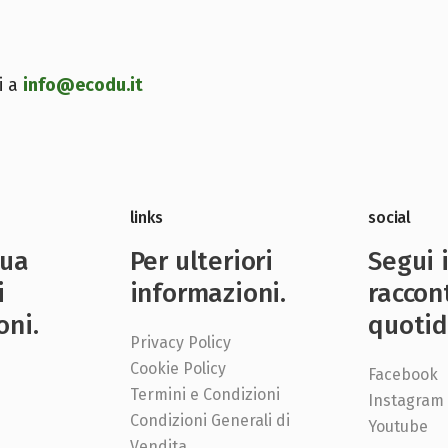
i a
info@ecodu.it
links
social
nua
Per ulteriori
Segui 
i
informazioni.
raccon
oni.
quotid
Privacy Policy
Cookie Policy
Facebook
Termini e Condizioni
Instagram
Condizioni Generali di
e
Youtube
Vendita