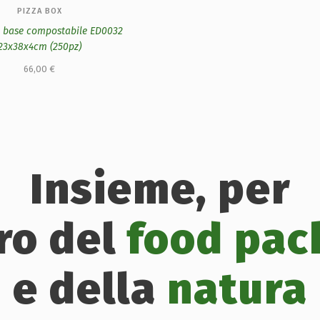
PIZZA BOX
a base compostabile ED0032
23x38x4cm (250pz)
66,00
€
Insieme, per
uro del
food pac
e della
natura