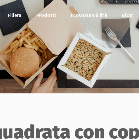
Filiera
Prodotti
Ecosostenibilità
Blog
quadrata con cop