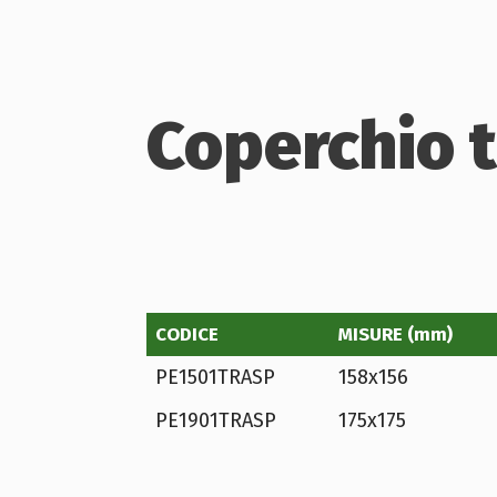
Coperchio 
CODICE
MISURE (mm)
PE1501TRASP
158x156
PE1901TRASP
175x175