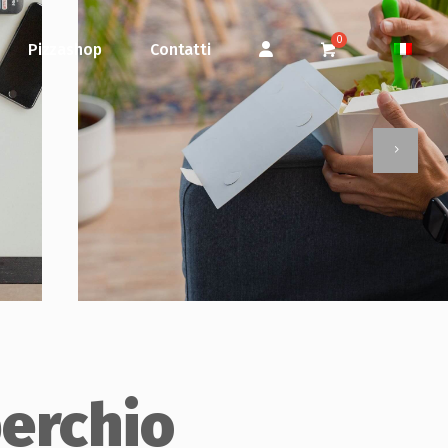
Pizzashop
Contatti
erchio