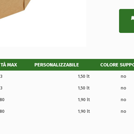
ITÀ MAX
PERSONALIZZABILE
COLORE SUPP
83
1,50 lt
no
83
1,50 lt
no
80
1,90 lt
no
80
1,90 lt
no